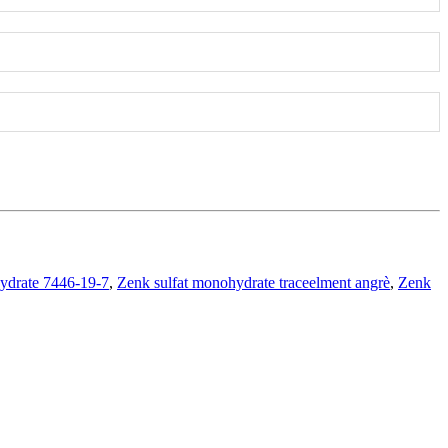
ydrate 7446-19-7
,
Zenk sulfat monohydrate traceelment angrè
,
Zenk