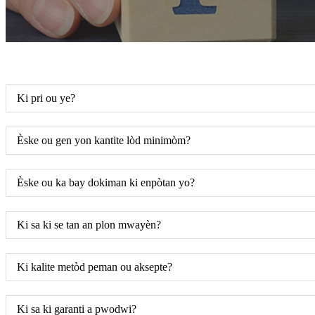
Ki pri ou ye?
Èske ou gen yon kantite lòd minimòm?
Èske ou ka bay dokiman ki enpòtan yo?
Ki sa ki se tan an plon mwayèn?
Ki kalite metòd peman ou aksepte?
Ki sa ki garanti a pwodwi?