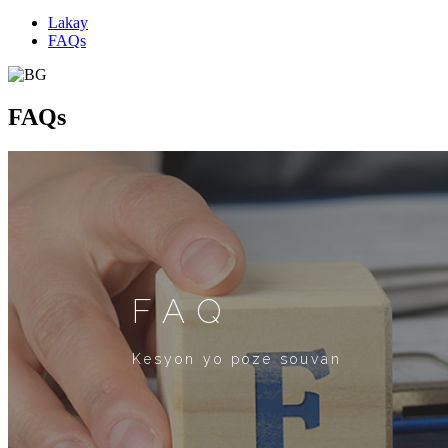
Lakay
FAQs
FAQs
FAQ
Kesyon yo poze souvan