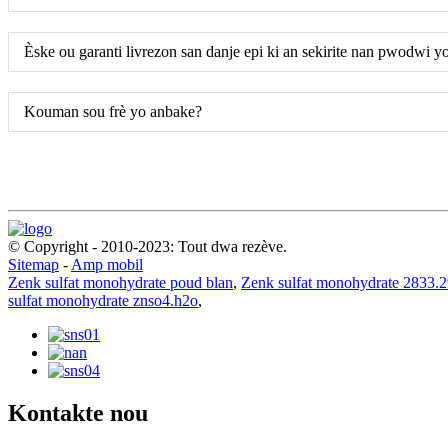
Èske ou garanti livrezon san danje epi ki an sekirite nan pwodwi y
Kouman sou frè yo anbake?
© Copyright - 2010-2023: Tout dwa rezève.
Sitemap
-
Amp mobil
Zenk sulfat monohydrate poud blan
,
Zenk sulfat monohydrate 2833.
sulfat monohydrate znso4.h2o
,
Kontakte nou