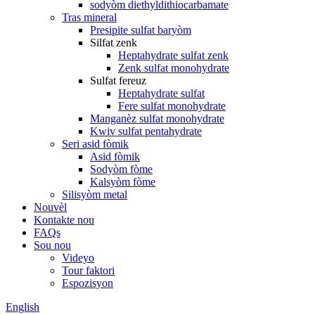
sodyòm diethyldithiocarbamate
Tras mineral
Presipite sulfat baryòm
Silfat zenk
Heptahydrate sulfat zenk
Zenk sulfat monohydrate
Sulfat fereuz
Heptahydrate sulfat
Fere sulfat monohydrate
Manganèz sulfat monohydrate
Kwiv sulfat pentahydrate
Seri asid fòmik
Asid fòmik
Sodyòm fòme
Kalsyòm fòme
Silisyòm metal
Nouvèl
Kontakte nou
FAQs
Sou nou
Videyo
Tour faktori
Espozisyon
English