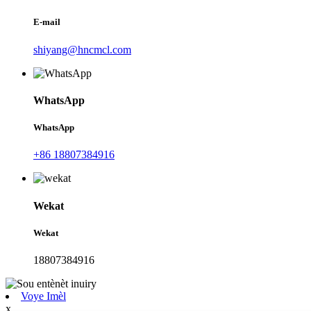
E-mail
shiyang@hncmcl.com
WhatsApp
WhatsApp
+86 18807384916
Wekat
Wekat
18807384916
Voye Imèl
x