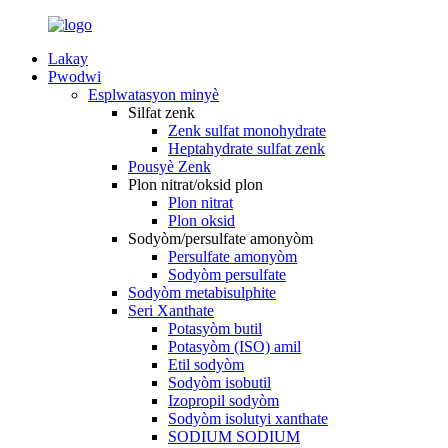
Lakay
Pwodwi
Esplwatasyon minyè
Silfat zenk
Zenk sulfat monohydrate
Heptahydrate sulfat zenk
Pousyè Zenk
Plon nitrat/oksid plon
Plon nitrat
Plon oksid
Sodyòm/persulfate amonyòm
Persulfate amonyòm
Sodyòm persulfate
Sodyòm metabisulphite
Seri Xanthate
Potasyòm butil
Potasyòm (ISO) amil
Etil sodyòm
Sodyòm isobutil
Izopropil sodyòm
Sodyòm isolutyi xanthate
SODIUM SODIUM