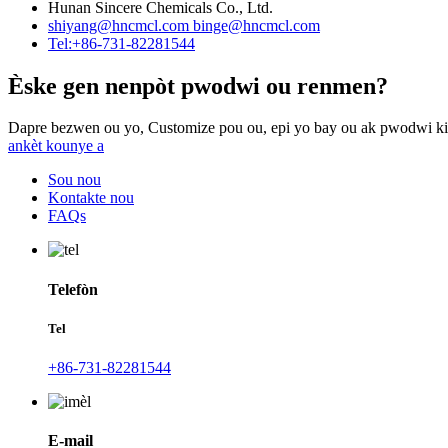
Hunan Sincere Chemicals Co., Ltd.
shiyang@hncmcl.com
binge@hncmcl.com
Tel:+86-731-82281544
Èske gen nenpòt pwodwi ou renmen?
Dapre bezwen ou yo, Customize pou ou, epi yo bay ou ak pwodwi ki 
ankèt kounye a
Sou nou
Kontakte nou
FAQs
Telefòn
Tel
+86-731-82281544
E-mail