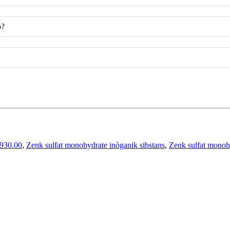
o?
2930.00
,
Zenk sulfat monohydrate inòganik sibstans
,
Zenk sulfat monoh